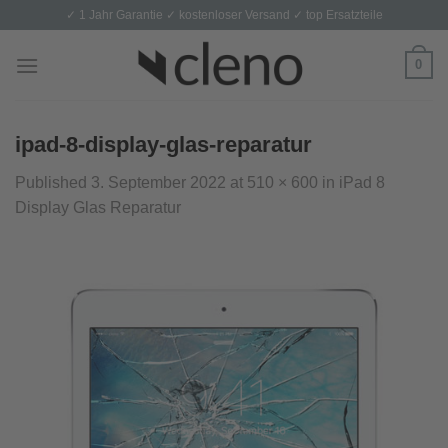
Skip
✓ 1 Jahr Garantie ✓ kostenloser Versand ✓ top Ersatzteile
to
content
0
ipad-8-display-glas-reparatur
Published
3. September 2022
at
510 × 600
in
iPad 8
Display Glas Reparatur