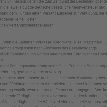
rem Onlineshop gelten die zum Zeitpunkt der Bestellung oder d
 die jeweils gültige deutsche gesetzliche Mehrwertsteuer und s
versand dem Kunden einen Versandaufkleber zur Verfügung, der
aggeber keine Kosten.
ültigen Versandkostenregelungen.
unden die Zahlarten Vorkasse, Kreditkarte (Visa, Mastercard),
kontos erfolgt sofort nach Abschluss des Bezahlvorgangs.
ießlich Zahlungen von Konten innerhalb der Europäischen Unio
en.
g der Zahlungsaufforderung sofort fällig. Erfolgt die Bezahlung 
rderung, gerät der Kunde in Verzug.
ufer nicht übernommen, auch nicht bei einem Kaufvertrag über 
vom Verkäufer bestellten Warenlieferung seiner Lieferanten ver
Lieferung entfällt, wenn der Verkäufer trotz ordnungsgemäßem k
die fehlende Verfügbarkeit nicht zu vertreten hat, den Kunden hier
i Nichtverfügbarkeit der Ware wird eine eventuelle Vorauszahlu