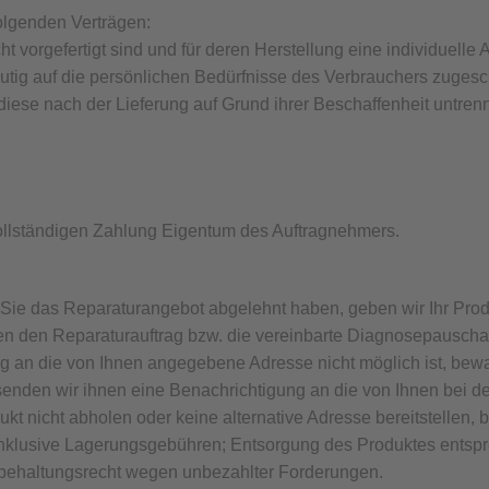
folgenden Verträgen:
cht vorgefertigt sind und für deren Herstellung eine individue
utig auf die persönlichen Bedürfnisse des Verbrauchers zugesch
diese nach der Lieferung auf Grund ihrer Beschaffenheit untre
vollständigen Zahlung Eigentum des Auftragnehmers.
 Sie das Reparaturangebot abgelehnt haben, geben wir Ihr Prod
en den Reparaturauftrag bzw. die vereinbarte Diagnosepauscha
ung an die von Ihnen angegebene Adresse nicht möglich ist, bew
enden wir ihnen eine Benachrichtigung an die von Ihnen bei 
ukt nicht abholen oder keine alternative Adresse bereitstellen, 
inklusive Lagerungsgebühren; Entsorgung des Produktes entsp
ckbehaltungsrecht wegen unbezahlter Forderungen.