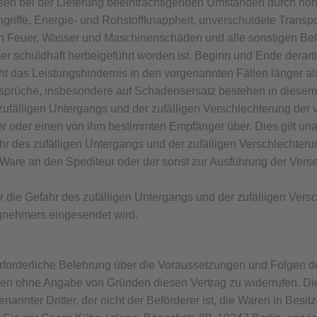
essen bei der Lieferung beeinträchtigenden Umständen durch hö
ingriffe, Energie- und Rohstoffknappheit, unverschuldete Trans
h Feuer, Wasser und Maschinenschäden und alle sonstigen Behi
r schuldhaft herbeigeführt worden ist. Beginn und Ende derart
t das Leistungshindernis in den vorgenannten Fällen länger al
sprüche, insbesondere auf Schadensersatz bestehen in diesem F
 zufälligen Untergangs und der zufälligen Verschlechterung der
 oder einen von ihm bestimmten Empfänger über. Dies gilt una
fahr des zufälligen Untergangs und der zufälligen Verschlechter
 Ware an den Spediteur oder der sonst zur Ausführung der Ver
r die Gefahr des zufälligen Untergangs und der zufälligen Vers
gnehmers eingesendet wird.
erforderliche Belehrung über die Voraussetzungen und Folgen d
en ohne Angabe von Gründen diesen Vertrag zu widerrufen. Die 
nannter Dritter, der nicht der Beförderer ist, die Waren in Bes