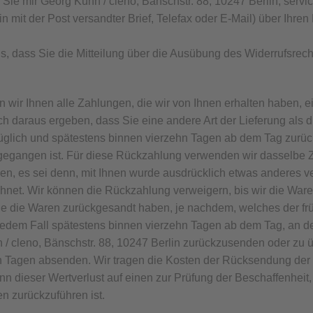
ie mir Georg Kühn / cleno, Bänschstr. 88, 10247 Berlin, servi
ein mit der Post versandter Brief, Telefax oder E-Mail) über Ihre
us, dass Sie die Mitteilung über die Ausübung des Widerrufsrech
wir Ihnen alle Zahlungen, die wir von Ihnen erhalten haben, ein
h daraus ergeben, dass Sie eine andere Art der Lieferung als 
üglich und spätestens binnen vierzehn Tagen ab dem Tag zurüc
ngegangen ist. Für diese Rückzahlung verwenden wir dasselbe Z
en, es sei denn, mit Ihnen wurde ausdrücklich etwas anderes ve
net. Wir können die Rückzahlung verweigern, bis wir die Ware
e die Waren zurückgesandt haben, je nachdem, welches der früh
jedem Fall spätestens binnen vierzehn Tagen ab dem Tag, an d
n / cleno, Bänschstr. 88, 10247 Berlin zurückzusenden oder zu ü
ehn Tagen absenden. Wir tragen die Kosten der Rücksendung der
n dieser Wertverlust auf einen zur Prüfung der Beschaffenheit
 zurückzuführen ist.