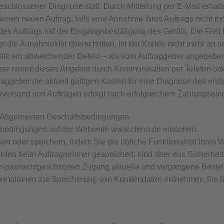
schlossener Diagnose statt. Durch Mitteilung per E-Mail erhal
 einen neuen Auftrag, falls eine Annahme Ihres Auftrags nicht mö
des Auftrags mit der Eingangsbestätigung des Geräts. Die Frist
Ist die Annahmefrist überschritten, ist der Kunde nicht mehr an
ts ein abweichender Defekt – als vom Auftraggeber angegeben –
ber nimmt dieses Angebot durch Kommunikation per Telefon oder
aggeber die aktuell gültigen Kosten für eine Diagnose des ent
kversand von Aufträgen erfolgt nach erfolgreichem Zahlungsein
ie Allgemeinen Geschäftsbedingungen
sbedingungen auf der Webseite www.cleno.de einsehen.
n oder speichern, indem Sie die übliche Funktionalität Ihres
rden beim Auftragnehmer gespeichert, sind aber aus Sicherheits
en passwortgeschützten Zugang aktuelle und vergangene Beste
ormationen zur Speicherung von Kundendaten entnehmen Sie bitt