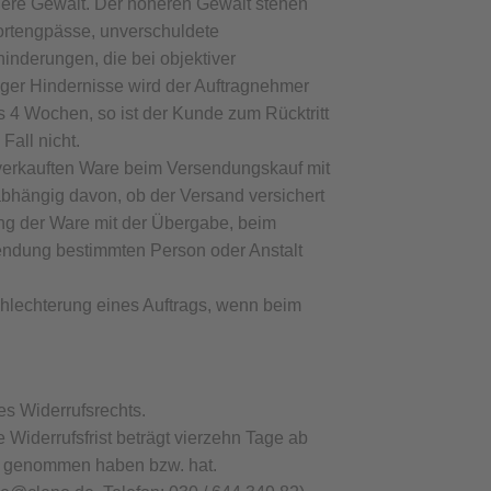
here Gewalt. Der höheren Gewalt stehen
portengpässe, unverschuldete
nderungen, die bei objektiver
iger Hindernisse wird der Auftragnehmer
s 4 Wochen, so ist der Kunde zum Rücktritt
all nicht.
 verkauften Ware beim Versendungskauf mit
bhängig davon, ob der Versand versichert
ung der Ware mit der Übergabe, beim
sendung bestimmten Person oder Anstalt
chlechterung eines Auftrags, wenn beim
es Widerrufsrechts.
Widerrufsfrist beträgt vierzehn Tage ab
itz genommen haben bzw. hat.