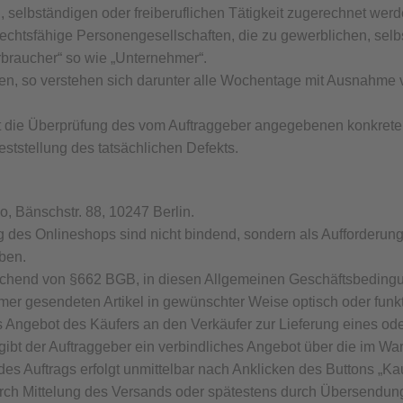
n, selbständigen oder freiberuflichen Tätigkeit zugerechnet we
 rechtsfähige Personengesellschaften, die zu gewerblichen, sel
erbraucher“ so wie „Unternehmer“.
en, so verstehen sich darunter alle Wochentage mit Ausnahm
et die Überprüfung des vom Auftraggeber angegebenen konkret
eststellung des tatsächlichen Defekts.
o, Bänschstr. 88, 10247 Berlin.
g des Onlineshops sind nicht bindend, sondern als Aufforderun
ben.
weichend von §662 BGB, in diesen Allgemeinen Geschäftsbeding
er gesendeten Artikel in gewünschter Weise optisch oder funkt
s Angebot des Käufers an den Verkäufer zur Lieferung eines oder
ibt der Auftraggeber ein verbindliches Angebot über die im War
es Auftrags erfolgt unmittelbar nach Anklicken des Buttons „Kau
rch Mittelung des Versands oder spätestens durch Übersendung 