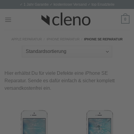
Skip
✓ 1 Jahr Garantie ✓ kostenloser Versand ✓ top Ersatzteile
to
content
0
APPLE REPARATUR
/
IPHONE REPARATUR
/
IPHONE SE REPARATUR
Hier erhältst Du für viele Defekte eine iPhone SE
Reparatur. Sende es dafür einfach & sicher komplett
versandkostenfrei ein.