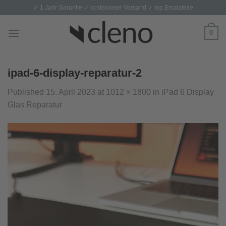
Skip
✓ 1 Jahr Garantie ✓ kostenloser Versand ✓ top Ersatzteile
to
content
0
ipad-6-display-reparatur-2
Published
15. April 2023
at
1012 × 1800
in
iPad 6 Display
Glas Reparatur