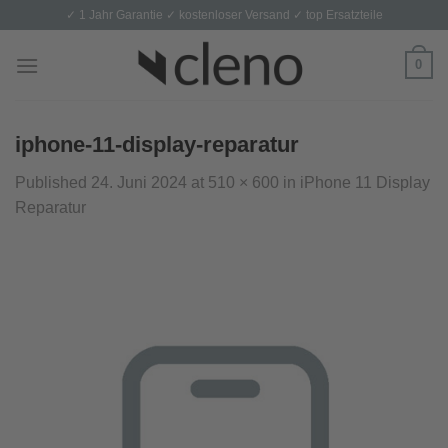
Skip
✓ 1 Jahr Garantie ✓ kostenloser Versand ✓ top Ersatzteile
to
content
0
iphone-11-display-reparatur
Published
24. Juni 2024
at
510 × 600
in
iPhone 11 Display
Reparatur