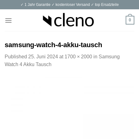
Skip
✓ 1 Jahr Garantie ✓ kostenloser Versand ✓ top Ersatzteile
to
content
0
samsung-watch-4-akku-tausch
Published
25. Juni 2024
at
1700 × 2000
in
Samsung
Watch 4 Akku Tausch