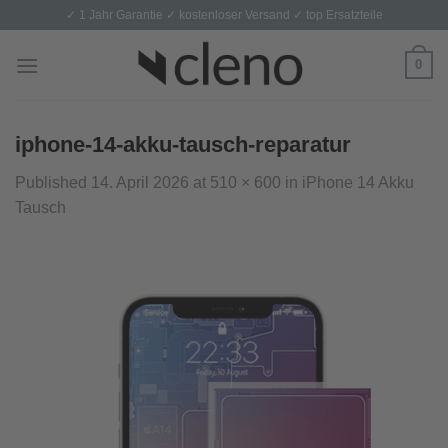
Skip
✓ 1 Jahr Garantie ✓ kostenloser Versand ✓ top Ersatzteile
to
content
0
iphone-14-akku-tausch-reparatur
Published
14. April 2026
at
510 × 600
in
iPhone 14 Akku
Tausch