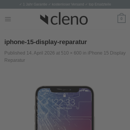
Skip
✓ 1 Jahr Garantie ✓ kostenloser Versand ✓ top Ersatzteile
to
content
0
iphone-15-display-reparatur
Published
14. April 2026
at
510 × 600
in
iPhone 15 Display
Reparatur