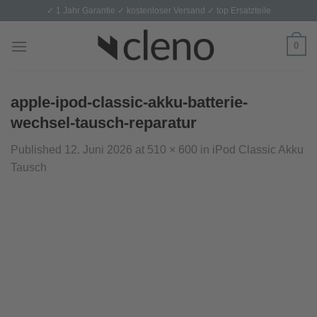
Skip
✓ 1 Jahr Garantie ✓ kostenloser Versand ✓ top Ersatzteile
to
content
0
apple-ipod-classic-akku-batterie-
wechsel-tausch-reparatur
Published
12. Juni 2026
at
510 × 600
in
iPod Classic Akku
Tausch