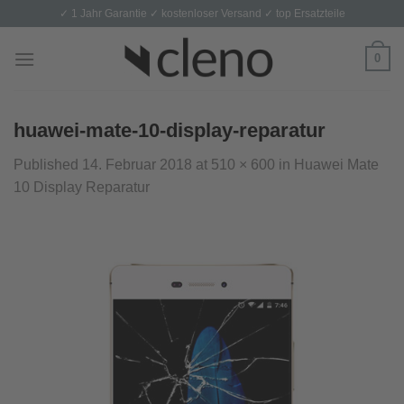
Skip
✓ 1 Jahr Garantie ✓ kostenloser Versand ✓ top Ersatzteile
to
content
0
huawei-mate-10-display-reparatur
Published
14. Februar 2018
at
510 × 600
in
Huawei Mate
10 Display Reparatur