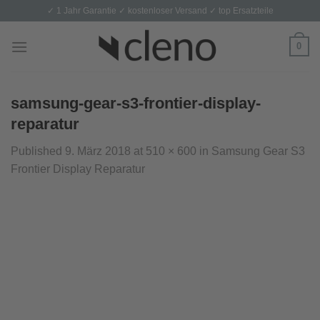
Skip
✓ 1 Jahr Garantie ✓ kostenloser Versand ✓ top Ersatzteile
to
content
0
samsung-gear-s3-frontier-display-
reparatur
Published
9. März 2018
at
510 × 600
in
Samsung Gear S3
Frontier Display Reparatur