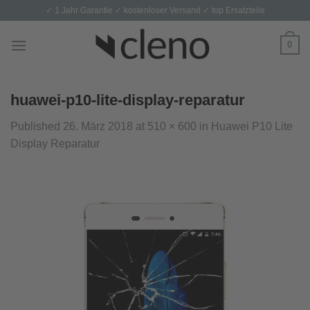
Skip
✓ 1 Jahr Garantie ✓ kostenloser Versand ✓ top Ersatzteile
to
content
0
huawei-p10-lite-display-reparatur
Published
26. März 2018
at
510 × 600
in
Huawei P10 Lite
Display Reparatur