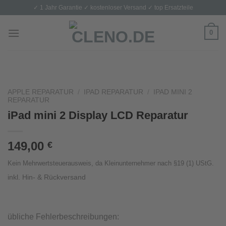
Skip
✓ 1 Jahr Garantie ✓ kostenloser Versand ✓ top Ersatzteile
to
content
0
APPLE REPARATUR
/
IPAD REPARATUR
/
IPAD MINI 2
REPARATUR
iPad mini 2 Display LCD Reparatur
149,00
€
Kein Mehrwertsteuerausweis, da Kleinunternehmer nach §19 (1) UStG.
inkl. Hin- & Rückversand
übliche Fehlerbeschreibungen: