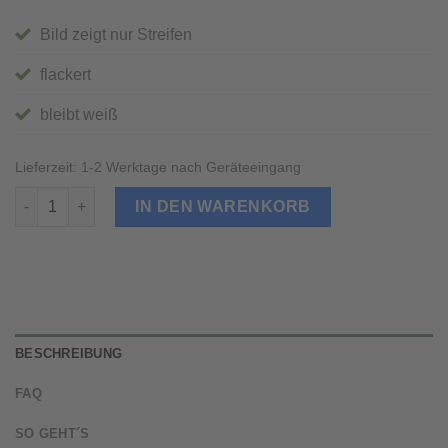
Bild zeigt nur Streifen
flackert
bleibt weiß
Lieferzeit:
1-2 Werktage nach Geräteeingang
iPad mini 2 Display LCD Reparatur Menge
IN DEN WARENKORB
BESCHREIBUNG
FAQ
SO GEHT´S