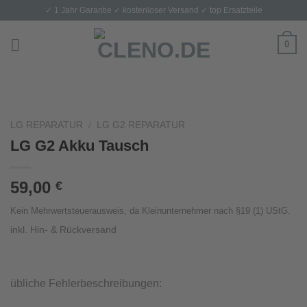
Skip
✓ 1 Jahr Garantie ✓ kostenloser Versand ✓ top Ersatzteile
to
content
0
LG REPARATUR
/
LG G2 REPARATUR
LG G2 Akku Tausch
59,00
€
Kein Mehrwertsteuerausweis, da Kleinunternehmer nach §19 (1) UStG.
inkl. Hin- & Rückversand
übliche Fehlerbeschreibungen: