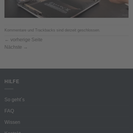
Kommentare und Trackbacks sind derzeit geschlossen.
←
vorherige Seite
Nächste
→
HILFE
So geht´s
FAQ
Wissen