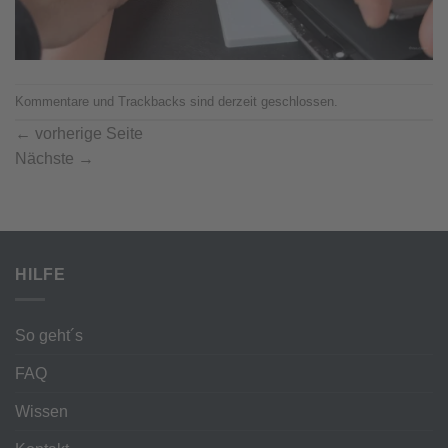
Kommentare und Trackbacks sind derzeit geschlossen.
←
vorherige Seite
Nächste
→
HILFE
So geht´s
FAQ
Wissen