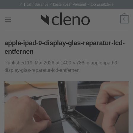
Skip
✓ 1 Jahr Garantie ✓ kostenloser Versand ✓ top Ersatzteile
to
content
0
apple-ipad-9-display-glas-reparatur-lcd-
entfernen
Published
19. Mai 2026
at
1400 × 788
in
apple-ipad-9-
display-glas-reparatur-lcd-entfernen