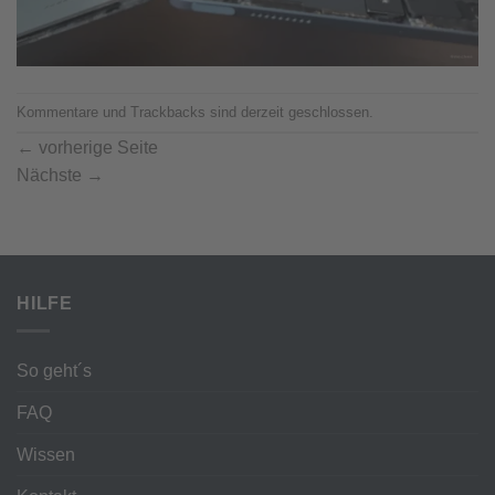
Kommentare und Trackbacks sind derzeit geschlossen.
←
vorherige Seite
Nächste
→
HILFE
So geht´s
FAQ
Wissen