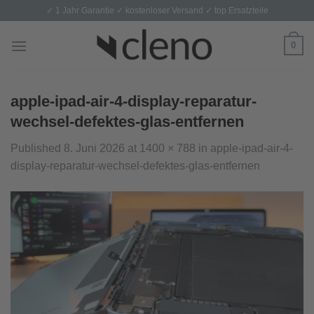
Skip
✓ 1 Jahr Garantie ✓ kostenloser Versand ✓ top Ersatzteile
to
content
0
apple-ipad-air-4-display-reparatur-
wechsel-defektes-glas-entfernen
Published
8. Juni 2026
at
1400 × 788
in
apple-ipad-air-4-
display-reparatur-wechsel-defektes-glas-entfernen