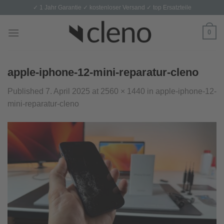
Skip
✓ 1 Jahr Garantie ✓ kostenloser Versand ✓ top Ersatzteile
to
content
0
apple-iphone-12-mini-reparatur-cleno
Published
7. April 2025
at
2560 × 1440
in
apple-iphone-12-
mini-reparatur-cleno