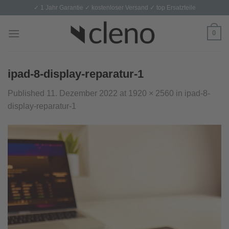
Skip
✓ 1 Jahr Garantie ✓ kostenloser Versand ✓ top Ersatzteile
to
content
0
ipad-8-display-reparatur-1
Published
11. Dezember 2022
at
1920 × 2560
in
ipad-8-
display-reparatur-1