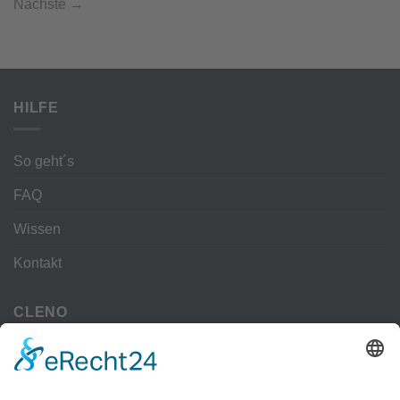
Nächste
→
HILFE
So geht´s
FAQ
Wissen
Kontakt
CLENO
Alle Vorteile