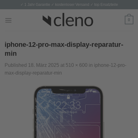
Skip
✓ 1 Jahr Garantie ✓ kostenloser Versand ✓ top Ersatzteile
to
content
0
iphone-12-pro-max-display-reparatur-
min
Published
18. März 2025
at
510 × 600
in
iphone-12-pro-
max-display-reparatur-min