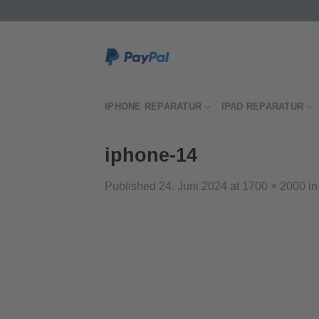
Skip
to
content
IPHONE REPARATUR
IPAD REPARATUR
iphone-14
Published
24. Juni 2024
at
1700 × 2000
i