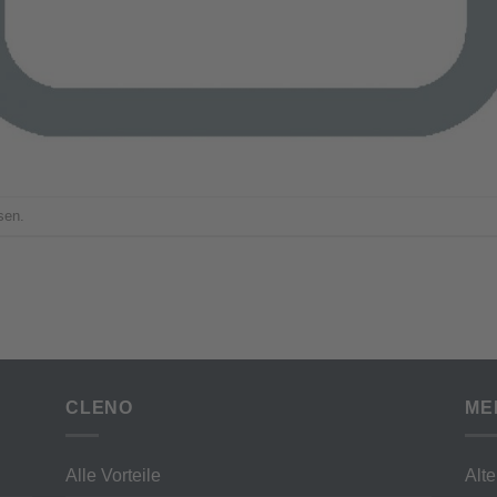
sen.
CLENO
ME
Alle Vorteile
Alt