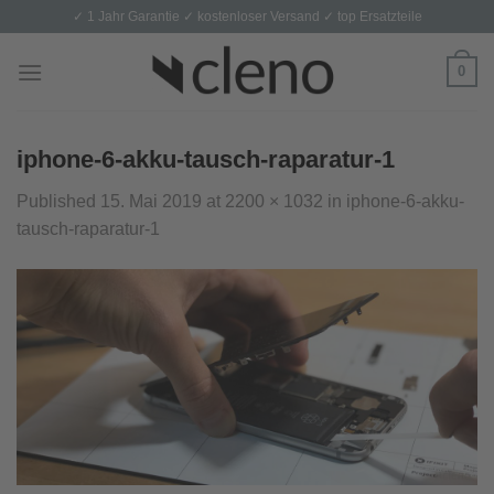
Skip
✓ 1 Jahr Garantie ✓ kostenloser Versand ✓ top Ersatzteile
to
content
0
iphone-6-akku-tausch-raparatur-1
Published
15. Mai 2019
at
2200 × 1032
in
iphone-6-akku-
tausch-raparatur-1