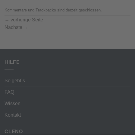
Kommentare und Trackbacks sind derzeit geschlossen.
←
vorherige Seite
Nächste
→
HILFE
So geht´s
FAQ
Wissen
Kontakt
CLENO