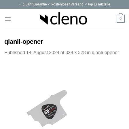
Skip
✓ 1 Jahr Garantie ✓ kostenloser Versand ✓ top Ersatzteile
to
content
0
qianli-opener
Published
14. August 2024
at
328 × 328
in
qianli-opener