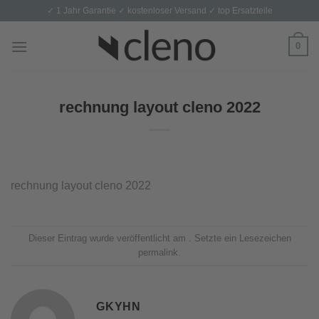
Skip
✓ 1 Jahr Garantie ✓ kostenloser Versand ✓ top Ersatzteile
to
content
0
rechnung layout cleno 2022
rechnung layout cleno 2022
Dieser Eintrag wurde veröffentlicht am . Setzte ein Lesezeichen
permalink
.
GKYHN