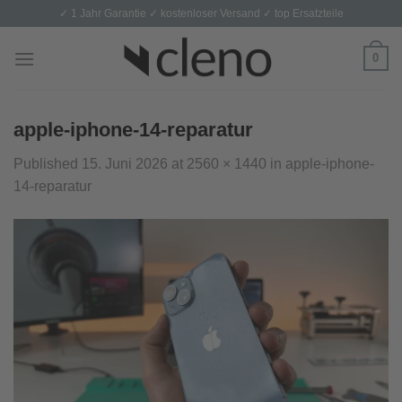
Skip
✓ 1 Jahr Garantie ✓ kostenloser Versand ✓ top Ersatzteile
to
content
0
apple-iphone-14-reparatur
Published
15. Juni 2026
at
2560 × 1440
in
apple-iphone-
14-reparatur