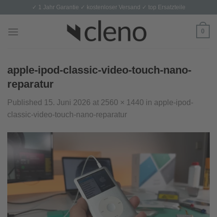
Skip
✓ 1 Jahr Garantie ✓ kostenloser Versand ✓ top Ersatzteile
to
content
0
apple-ipod-classic-video-touch-nano-
reparatur
Published
15. Juni 2026
at
2560 × 1440
in
apple-ipod-
classic-video-touch-nano-reparatur