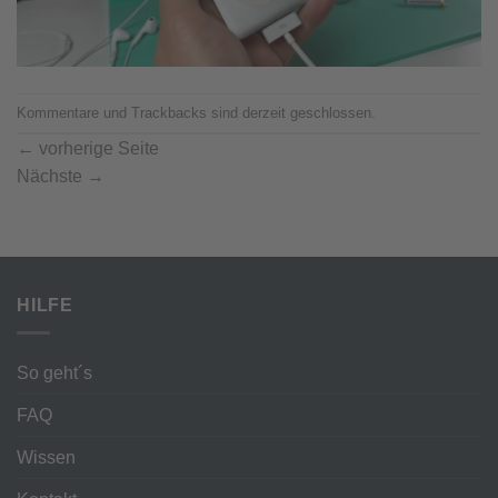
Kommentare und Trackbacks sind derzeit geschlossen.
←
vorherige Seite
Nächste
→
HILFE
So geht´s
FAQ
Wissen